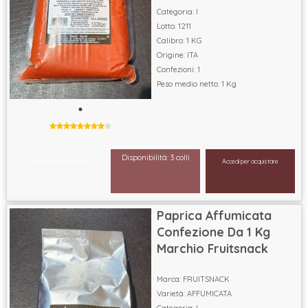
Categoria: I
Lotto: 1211
Calibro: 1 KG
Origine: ITA
Confezioni: 1
Peso medio netto: 1 Kg
Disponibilità: 3 colli
Accedi per visualizzare il
Accedi per acquistare
prezzo
Paprica Affumicata
Confezione Da 1 Kg
Marchio Fruitsnack
Marca: FRUITSNACK
Varietà: AFFUMICATA
Categoria: I