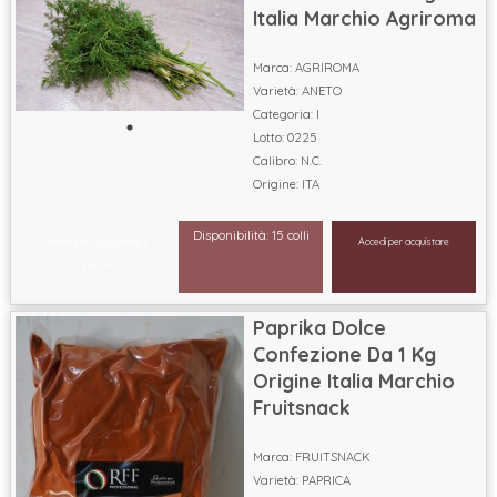
Italia Marchio Agriroma
Marca: AGRIROMA
Varietà: ANETO
Categoria: I
Lotto: 0225
Calibro: N.C.
Origine: ITA
Disponibilità: 15 colli
Accedi per visualizzare il
Accedi per acquistare
prezzo
Paprika Dolce
Confezione Da 1 Kg
Origine Italia Marchio
Fruitsnack
Marca: FRUITSNACK
Varietà: PAPRICA