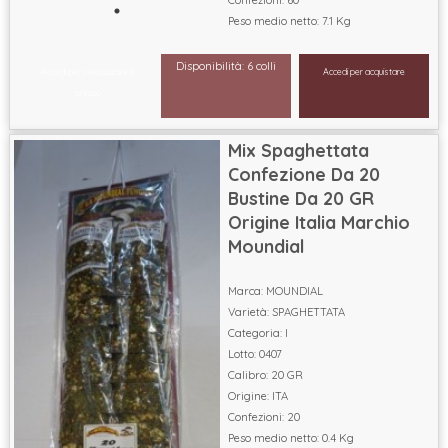
Peso medio netto: 7.1 Kg
Disponibilità: 6 colli
Accedi per visualizzare il
Accedi per acquistare
prezzo
Mix Spaghettata
Confezione Da 20
Bustine Da 20 GR
Origine Italia Marchio
Moundial
Marca: MOUNDIAL
Varietà: SPAGHETTATA
Categoria: I
Lotto: 0407
Calibro: 20 GR
Origine: ITA
Confezioni: 20
Peso medio netto: 0.4 Kg