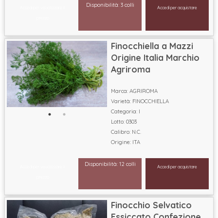
Disponibilità: 3 colli
Accedi per visualizzare il
Accedi per acquistare
prezzo
Finocchiella a Mazzi
Origine Italia Marchio
Agriroma
Marca: AGRIROMA
Varietà: FINOCCHIELLA
Categoria: I
Lotto: 0303
Calibro: N.C.
Origine: ITA
Disponibilità: 12 colli
Accedi per visualizzare il
Accedi per acquistare
prezzo
Finocchio Selvatico
Essiccato Confezione