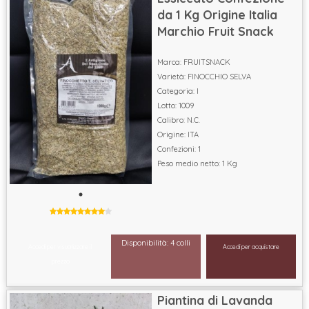
da 1 Kg Origine Italia
Marchio Fruit Snack
Marca: FRUITSNACK
Varietà: FINOCCHIO SELVA
Categoria: I
Lotto: 1009
Calibro: N.C.
Origine: ITA
Confezioni: 1
Peso medio netto: 1 Kg
Disponibilità: 4 colli
Accedi per visualizzare il
Accedi per acquistare
prezzo
Piantina di Lavanda