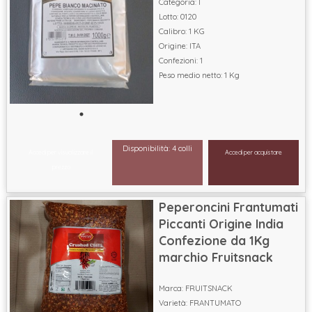
Categoria: I
Lotto: 0120
Calibro: 1 KG
Origine: ITA
Confezioni: 1
Peso medio netto: 1 Kg
Disponibilità: 4 colli
Accedi per visualizzare il
Accedi per acquistare
prezzo
Peperoncini Frantumati
Piccanti Origine India
Confezione da 1Kg
marchio Fruitsnack
Marca: FRUITSNACK
Varietà: FRANTUMATO