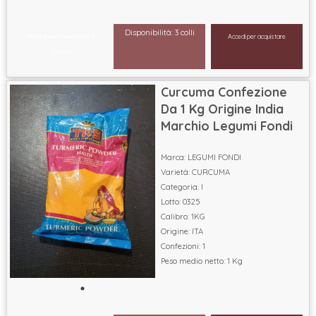
Disponibilità: 3 colli
Accedi per visualizzare il
Accedi per acquistare
prezzo
Curcuma Confezione
Da 1 Kg Origine India
Marchio Legumi Fondi
Marca: LEGUMI FONDI
Varietà: CURCUMA
Categoria: I
Lotto: 0325
Calibro: 1KG
Origine: ITA
Confezioni: 1
Peso medio netto: 1 Kg