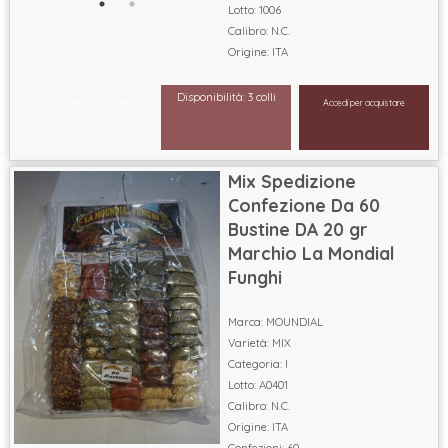
Lotto: 1006
Calibro: N.C.
Origine: ITA
Disponibilità: 3 colli
Accedi per visualizzare il
Accedi per acquistare
prezzo
Mix Spedizione
Confezione Da 60
Bustine DA 20 gr
Marchio La Mondial
Funghi
Marca: MOUNDIAL
Varietà: MIX
Categoria: I
Lotto: A0401
Calibro: N.C.
Origine: ITA
Confezioni: 60