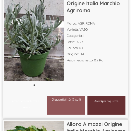
Origine Italia Marchio
Agriroma
Marca: AGRIROMA
Varietà: VASO
Categoria: I
Lotto: 0226
Calibro: N.C.
Origine: ITA
Peso medio netto: 0.9 Kg
Disponibilità: 5 colli
Accedi per visualizzare il
Accedi per acquistare
prezzo
Alloro A mazzi Origine
Italia Marchio Agriroma