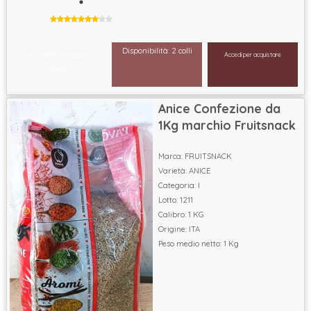
Disponibilità: 2 colli
Accedi per visualizzare il
Accedi per acquistare
prezzo
Anice Confezione da
1Kg marchio Fruitsnack
Marca: FRUITSNACK
Varietà: ANICE
Categoria: I
Lotto: 1211
Calibro: 1 KG
Origine: ITA
Peso medio netto: 1 Kg