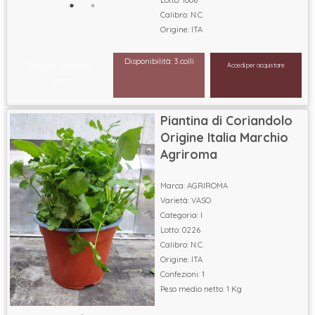
Calibro: N.C.
Origine: ITA
Disponibilità: 3 colli
Accedi per visualizzare il
Accedi per acquistare
prezzo
Piantina di Coriandolo
Origine Italia Marchio
Agriroma
Marca: AGRIROMA
Varietà: VASO
Categoria: I
Lotto: 0226
Calibro: N.C.
Origine: ITA
Confezioni: 1
Peso medio netto: 1 Kg