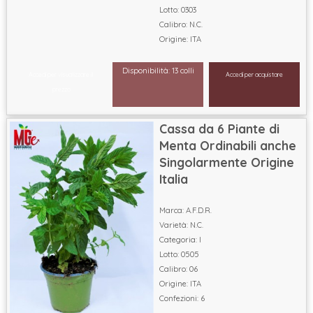
Lotto: 0303
Calibro: N.C.
Origine: ITA
Disponibilità: 13 colli
Accedi per visualizzare il
Accedi per acquistare
prezzo
Cassa da 6 Piante di
Menta Ordinabili anche
Singolarmente Origine
Italia
Marca: A.F.D.R.
Varietà: N.C.
Categoria: I
Lotto: 0505
Calibro: 06
Origine: ITA
Confezioni: 6