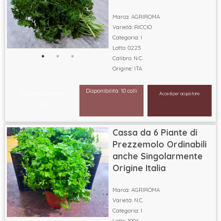
Marca: AGRIROMA
Varietà: RICCIO
Categoria: I
Lotto: 0225
Calibro: N.C.
Origine: ITA
Disponibilità: 10 colli
Accedi per visualizzare il
Accedi per acquistare
prezzo
Cassa da 6 Piante di
Prezzemolo Ordinabili
anche Singolarmente
Origine Italia
Marca: AGRIROMA
Varietà: N.C.
Categoria: I
Lotto: 1006