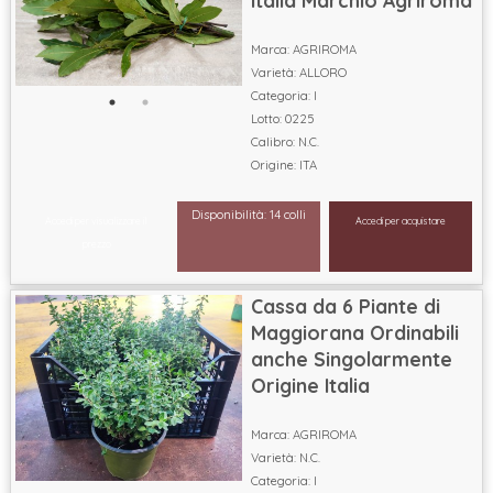
Marca: AGRIROMA
Varietà: ALLORO
Categoria: I
Lotto: 0225
Calibro: N.C.
Origine: ITA
Disponibilità: 14 colli
Accedi per visualizzare il
Accedi per acquistare
prezzo
Cassa da 6 Piante di
Maggiorana Ordinabili
anche Singolarmente
Origine Italia
Marca: AGRIROMA
Varietà: N.C.
Categoria: I