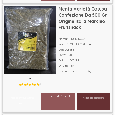
Menta Varietà Cotusa
Confezione Da 500 Gr
Origine Italia Marchio
Fruitsnack
Marca: FRUITSNACK
Varietà: MENTA COTUSA
Categoria: I
Lotto: 1128
Calibro: 500 GR
Origine: ITA
Peso medio netto: 0.5 Kg
Disponibilità: 1 colli
Accedi per visualizzare il
Accedi per acquistare
prezzo