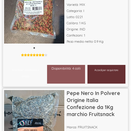
Varietà: MIX
Categoria: I
Lotto: 0221
Calibro: 1 KG
Origine: IND
Confezioni: 1
Peso medio netto: 0.9 Kg
Disponibilità: 4 colli
Accedi per visualizzare il
Accedi per acquistare
prezzo
Pepe Nero In Polvere
Origine Italia
Confezione da 1Kg
marchio Fruitsnack
Marca: FRUITSNACK