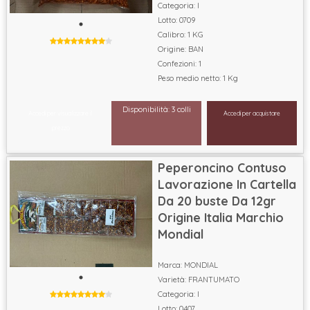
Categoria: I
Lotto: 0709
Calibro: 1 KG
Origine: BAN
Confezioni: 1
Peso medio netto: 1 Kg
Disponibilità: 3 colli
Accedi per visualizzare il
Accedi per acquistare
prezzo
Peperoncino Contuso
Lavorazione In Cartella
Da 20 buste Da 12gr
Origine Italia Marchio
Mondial
Marca: MONDIAL
Varietà: FRANTUMATO
Categoria: I
Lotto: 0407