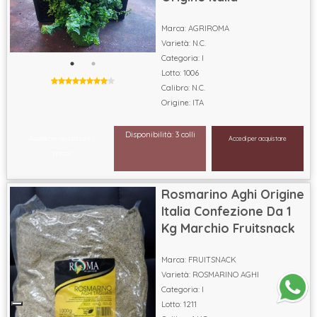
Marca: AGRIROMA
Varietà: N.C.
Categoria: I
Lotto: 1006
Calibro: N.C.
Origine: ITA
Disponibilità: 3 colli
Accedi per visualizzare il
Accedi per acquistare
prezzo
Rosmarino Aghi Origine
Italia Confezione Da 1
Kg Marchio Fruitsnack
Marca: FRUITSNACK
Varietà: ROSMARINO AGHI
Categoria: I
Lotto: 1211