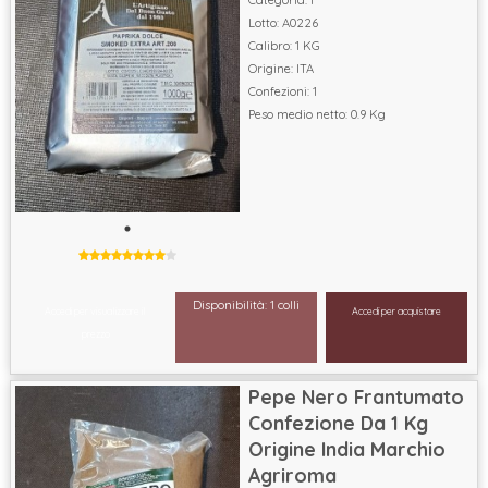
Lotto: A0226
Calibro: 1 KG
Origine: ITA
Confezioni: 1
Peso medio netto: 0.9 Kg
Disponibilità: 1 colli
Accedi per visualizzare il
Accedi per acquistare
prezzo
Pepe Nero Frantumato
Confezione Da 1 Kg
Origine India Marchio
Agriroma