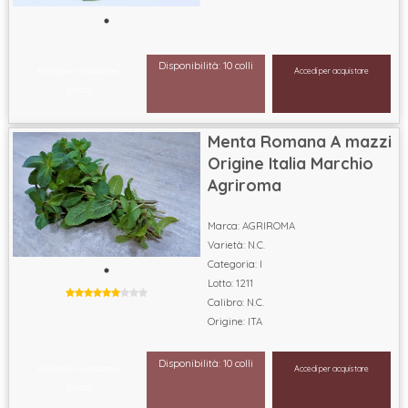
Disponibilità: 10 colli
Accedi per visualizzare il
Accedi per acquistare
prezzo
Menta Romana A mazzi
Origine Italia Marchio
Agriroma
Marca: AGRIROMA
Varietà: N.C.
Categoria: I
Lotto: 1211
Calibro: N.C.
Origine: ITA
Disponibilità: 10 colli
Accedi per visualizzare il
Accedi per acquistare
prezzo