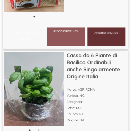
Disponibilità: 1 colli
Accedi per visualizzare il
Accedi per acquistare
prezzo
Cassa da 6 Piante di
Basilico Ordinabili
anche Singolarmente
Origine Italia
Marca: AGRIROMA
Varietà: N.C.
Categoria: I
Lotto: 1006
Calibro: N.C.
Origine: ITA