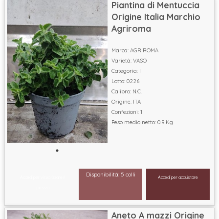
Piantina di Mentuccia
Origine Italia Marchio
Agriroma
Marca: AGRIROMA
Varietà: VASO
Categoria: I
Lotto: 0226
Calibro: N.C.
Origine: ITA
Confezioni: 1
Peso medio netto: 0.9 Kg
Disponibilità: 5 colli
Accedi per visualizzare il
Accedi per acquistare
prezzo
Aneto A mazzi Origine