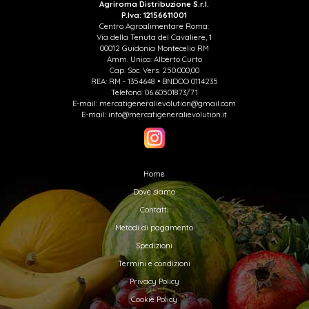
Agriroma Distribuzione S.r.l.
P.Iva: 12156611001
Centro Agroalimentare Roma:
Via della Tenuta del Cavaliere, 1
00012 Guidonia Montecelio RM
Amm. Unico: Alberto Curto
Cap. Soc. Vers. 250.000,00
REA: RM - 1354648 • BNDOO 0114235
Telefono: 06.60501873/71
E-mail: mercatigeneralievolution@gmail.com
E-mail: info@mercatigeneralievolution.it
Home
Dove siamo
Contatti
Metodi di pagamento
Spedizioni
Termini e condizioni
Privacy Policy
Cookie Policy