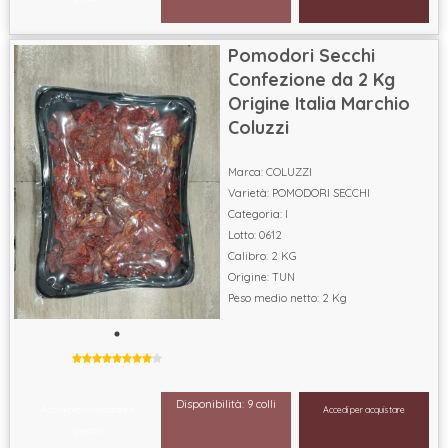
Pomodori Secchi
Confezione da 2 Kg
Origine Italia Marchio
Coluzzi
Marca: COLUZZI
Varietà: POMODORI SECCHI
Categoria: I
Lotto: 0612
Calibro: 2 KG
Origine: TUN
Peso medio netto: 2 Kg
Disponibilità: 9 colli
Accedi per visualizzare il
Accedi per acquistare
prezzo