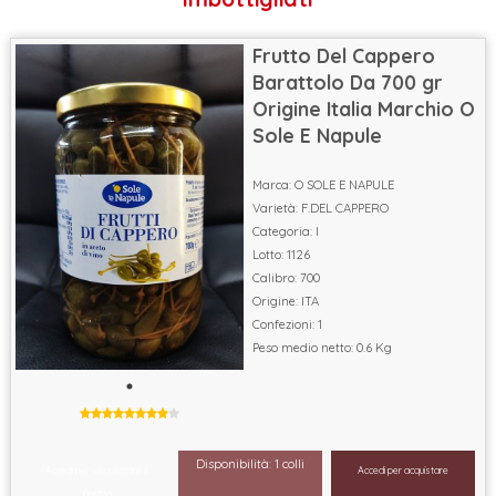
Frutto Del Cappero
Barattolo Da 700 gr
Origine Italia Marchio O
Sole E Napule
Marca: O SOLE E NAPULE
Varietà: F.DEL CAPPERO
Categoria: I
Lotto: 1126
Calibro: 700
Origine: ITA
Confezioni: 1
Peso medio netto: 0.6 Kg
Disponibilità: 1 colli
Accedi per visualizzare il
Accedi per acquistare
prezzo