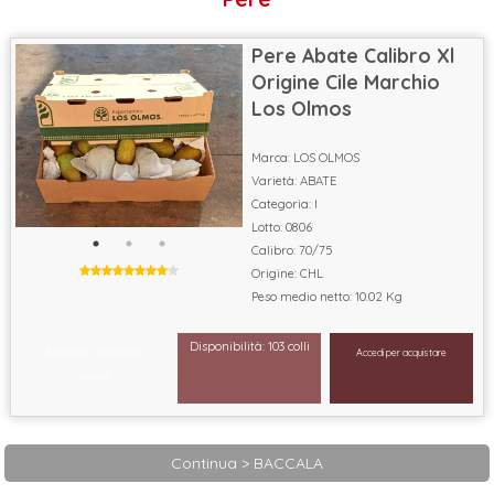
Pere Abate Calibro Xl
Origine Cile Marchio
Los Olmos
Marca: LOS OLMOS
Varietà: ABATE
Categoria: I
Lotto: 0806
Calibro: 70/75
Origine: CHL
Peso medio netto: 10.02 Kg
Disponibilità: 103 colli
Accedi per visualizzare il
Accedi per acquistare
prezzo
Continua > BACCALA