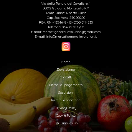
Via della Tenuta del Cavaliere, 1
00012 Guidonia Montecelio RM
Amm. Unico: Alberto Curto
Cap. Soc. Vers. 250.000,00
REA: RM - 1354648 • BNDOO 0114235
Telefono: 06.60501873/71
E-mail: mercatigeneralievolution@gmail.com
E-mail: info@mercatigeneralievolution.it
Home
Dove siamo
Contatti
Metodi di pagamento
Spedizioni
Termini e condizioni
Privacy Policy
Cookie Policy
Istruzioni d'uso