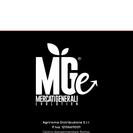
Agriroma Distribuzione S.r.l.
P.Iva: 12156611001
Centro Agroalimentare Roma: